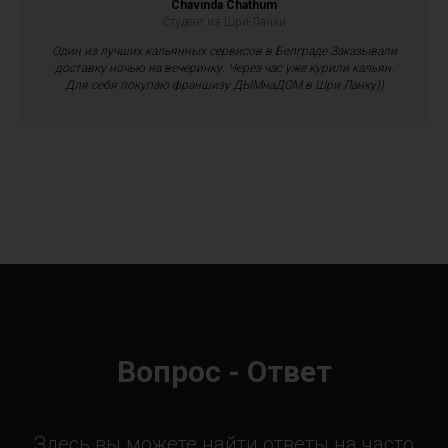
Chavinda Chathum
Студент из Шри-Ланки
Один из лучших кальянных сервисов в Белграде Заказывали
доставку ночью на вечеринку. Через час уже курили кальян.
Для себя покупаю франшизу ДЫМнаДОМ в Шри Ланку))
Вопрос - Ответ
Здесь вы можете найти ответы на часто